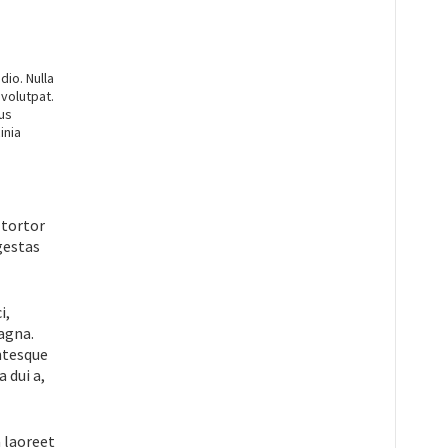
dio. Nulla
 volutpat.
cus
inia
 tortor
gestas
i,
magna.
entesque
 dui a,
a laoreet