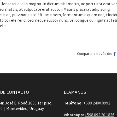
pellentesque id in magna. In dictum nisl metus, ac porttitor erat ve
rci mattis, at vulputate erat auctor. Mauris placerat adipiscing
lis at, pulvinar justo. Ut lacus sem, fermentum a quam nec, tinci
itor eleifend, orci neque auctor nunc, vel congue dui ligula at feli
lit.
Compartir a través de:
 DE CONTACTO
LLÁMANOS
ón:
José E. Rodó 1836 1er piso,
Teléfono:
+598 2400 8992
00. | Montevideo, Uruguay
WhatsApp:
+598 092 20 1836