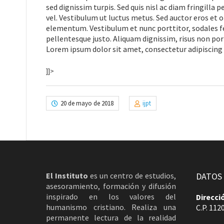
sed dignissim turpis. Sed quis nisl ac diam fringilla 
vel. Vestibulum ut luctus metus. Sed auctor eros et o
elementum. Vestibulum et nunc porttitor, sodales fe
pellentesque justo. Aliquam dignissim, risus non portt
Lorem ipsum dolor sit amet, consectetur adipiscing e
]]>
20 de mayo de 2018
ijpt
El Instituto
es un centro de estudios,
DATOS
asesoramiento, formación y difusión
inspirado en los valores del
Direcci
humanismo cristiano. Realiza una
C.P. 112
permanente lectura de la realidad