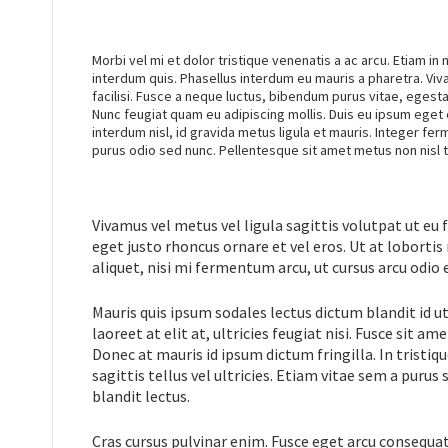
Morbi vel mi et dolor tristique venenatis a ac arcu. Etiam in n
interdum quis. Phasellus interdum eu mauris a pharetra. Viva
facilisi. Fusce a neque luctus, bibendum purus vitae, egesta
Nunc feugiat quam eu adipiscing mollis. Duis eu ipsum eget el
interdum nisl, id gravida metus ligula et mauris. Integer ferm
purus odio sed nunc. Pellentesque sit amet metus non nisl ti
Vivamus vel metus vel ligula sagittis volutpat ut eu f
eget justo rhoncus ornare et vel eros. Ut at loborti
aliquet, nisi mi fermentum arcu, ut cursus arcu odio 
Mauris quis ipsum sodales lectus dictum blandit id u
laoreet at elit at, ultricies feugiat nisi. Fusce sit
Donec at mauris id ipsum dictum fringilla. In tristiq
sagittis tellus vel ultricies. Etiam vitae sem a purus
blandit lectus.
Cras cursus pulvinar enim. Fusce eget arcu consequat,