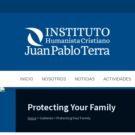
INICIO
NOSOTROS
NOTICIAS
ACTIVIDADES
Protecting Your Family
Inicio
>
Galleries
>
Protecting Your Family