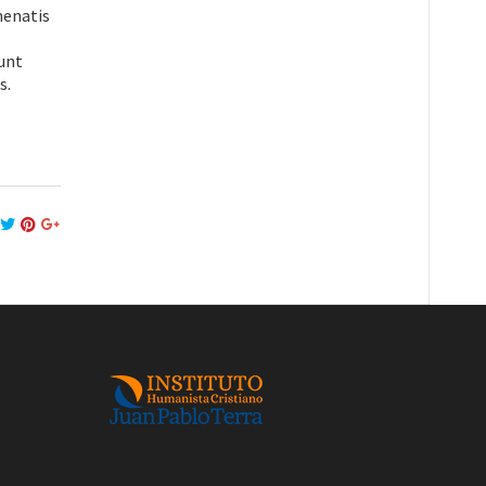
nenatis
dunt
s.