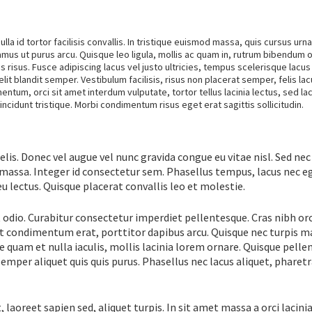
ulla id tortor facilisis convallis. In tristique euismod massa, quis cursus urna
mus ut purus arcu. Quisque leo ligula, mollis ac quam in, rutrum bibendum o
s risus. Fusce adipiscing lacus vel justo ultricies, tempus scelerisque lacus
it blandit semper. Vestibulum facilisis, risus non placerat semper, felis la
entum, orci sit amet interdum vulputate, tortor tellus lacinia lectus, sed lac
ncidunt tristique. Morbi condimentum risus eget erat sagittis sollicitudin.
elis. Donec vel augue vel nunc gravida congue eu vitae nisl. Sed nec
s massa. Integer id consectetur sem. Phasellus tempus, lacus nec e
eu lectus. Quisque placerat convallis leo et molestie.
t odio. Curabitur consectetur imperdiet pellentesque. Cras nibh orc
 amet condimentum erat, porttitor dapibus arcu. Quisque nec turpis 
ue quam et nulla iaculis, mollis lacinia lorem ornare. Quisque pell
 semper aliquet quis quis purus. Phasellus nec lacus aliquet, pharetra
 laoreet sapien sed, aliquet turpis. In sit amet massa a orci lacini