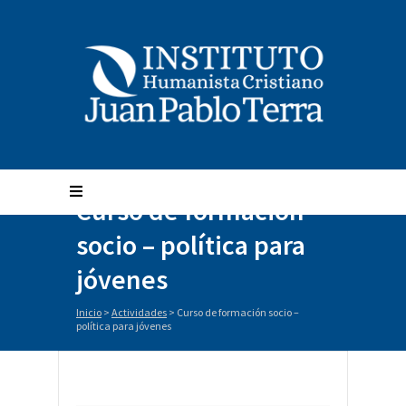
Curso de formación
socio – política para
jóvenes
Inicio
>
Actividades
>
Curso de formación socio –
política para jóvenes