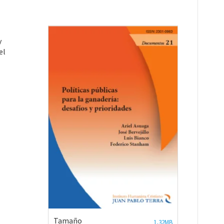
y
el
Tamaño
1,32MB