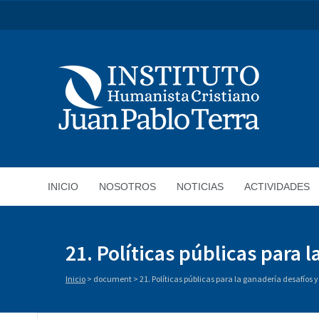
INICIO
NOSOTROS
NOTICIAS
ACTIVIDADES
21. Políticas públicas para 
Inicio
>
document
>
21. Políticas públicas para la ganadería desafíos y