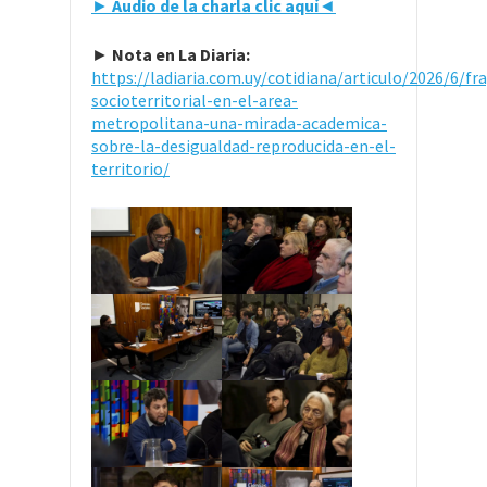
►
Audio de la charla clic aquí
◄
►
Nota en La Diaria:
https://ladiaria.com.uy/cotidiana/articulo/2026/6/f
socioterritorial-en-el-area-
metropolitana-una-mirada-academica-
sobre-la-desigualdad-reproducida-en-el-
territorio/