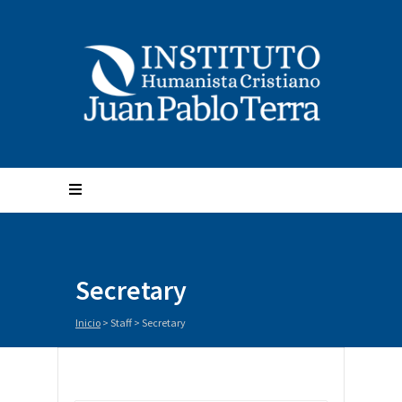
Secretary
Inicio
> Staff >
Secretary