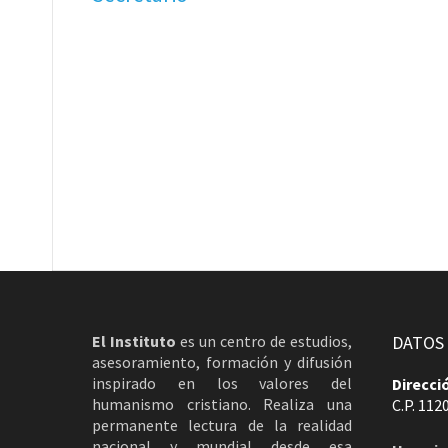
El Instituto
es un centro de estudios,
DATOS
asesoramiento, formación y difusión
inspirado en los valores del
Direcci
humanismo cristiano. Realiza una
C.P. 112
permanente lectura de la realidad
nacional y mundial desde esa