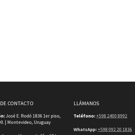
 DE CONTACTO
LLÁMANOS
ón:
José E. Rodó 1836 1er piso,
Teléfono:
+598 2400 8992
00. | Montevideo, Uruguay
WhatsApp:
+598 092 20 1836