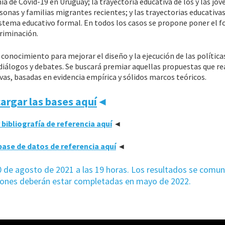
a de Covid-19 en Uruguay; la trayectoria educativa de los y las jóv
sonas y familias migrantes recientes; y las trayectorias educativas
sistema educativo formal. En todos los casos se propone poner el f
criminación.
 conocimiento para mejorar el diseño y la ejecución de las política
diálogos y debates. Se buscará premiar aquellas propuestas que re
vas, basadas en evidencia empírica y sólidos marcos teóricos.
argar las bases aquí
◄
bibliografía de referencia aquí
◄
ase de datos de referencia aquí
◄
20 de agosto de 2021 a las 19 horas. Los resultados se comun
aciones deberán estar completadas en mayo de 2022.