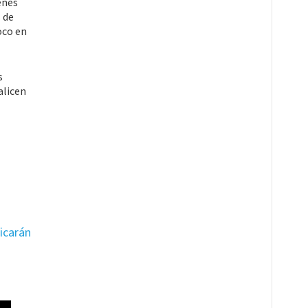
enes
 de
oco en
s
alicen
icarán